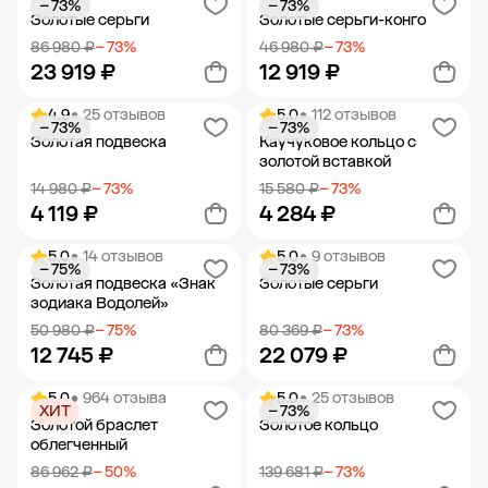
− 73%
− 73%
Добавить в корзину
Добавить в корзину
Золотые серьги
Золотые серьги-конго
86 980 ₽
− 73%
46 980 ₽
− 73%
23 919 ₽
12 919 ₽
4.9
• 25 отзывов
5.0
• 112 отзывов
− 73%
− 73%
Добавить в корзину
Добавить в корзину
Золотая подвеска
Каучуковое кольцо с
золотой вставкой
14 980 ₽
− 73%
15 580 ₽
− 73%
4 119 ₽
4 284 ₽
5.0
• 14 отзывов
5.0
• 9 отзывов
− 75%
− 73%
Добавить в корзину
Добавить в корзину
Золотая подвеска «Знак
Золотые серьги
зодиака Водолей»
50 980 ₽
− 75%
80 369 ₽
− 73%
12 745 ₽
22 079 ₽
5.0
• 964 отзыва
5.0
• 25 отзывов
ХИТ
− 73%
Добавить в корзину
Добавить в корзину
Золотой браслет
Золотое кольцо
облегченный
86 962 ₽
− 50%
139 681 ₽
− 73%