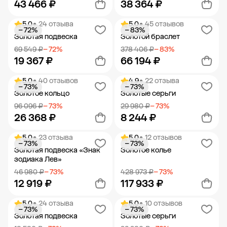
43 466 ₽
38 364 ₽
5.0
• 24 отзыва
5.0
• 45 отзывов
− 72%
− 83%
Добавить в корзину
Добавить в корзину
Золотая подвеска
Золотой браслет
69 549 ₽
− 72%
378 406 ₽
− 83%
19 367 ₽
66 194 ₽
5.0
• 40 отзывов
4.9
• 22 отзыва
− 73%
− 73%
Добавить в корзину
Добавить в корзину
Золотое кольцо
Золотые серьги
96 096 ₽
− 73%
29 980 ₽
− 73%
26 368 ₽
8 244 ₽
5.0
• 23 отзыва
5.0
• 12 отзывов
− 73%
− 73%
Добавить в корзину
Добавить в корзину
Золотая подвеска «Знак
Золотое колье
зодиака Лев»
46 980 ₽
− 73%
428 973 ₽
− 73%
12 919 ₽
117 933 ₽
5.0
• 24 отзыва
5.0
• 10 отзывов
− 73%
− 73%
Добавить в корзину
Добавить в корзину
Золотая подвеска
Золотые серьги