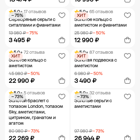
5.0
• 17 отзывов
5.0
• 65 отзывов
− 75%
ХИТ
Добавить в корзину
Добавить в корзину
Серебряные серьги с
Золотое кольцо с
ситаллами и фианитами
аметистом и фианитами
13 980 ₽
− 75%
25 980 ₽
− 50%
3 495 ₽
12 990 ₽
5.0
• 72 отзыва
5.0
• 87 отзывов
ХИТ
ХИТ
Добавить в корзину
Добавить в корзину
Золотое кольцо с
Золотая подвеска с
аметистом
аметистом
45 980 ₽
− 50%
6 980 ₽
− 50%
22 990 ₽
3 490 ₽
5.0
• 5 отзывов
5.0
• 32 отзыва
− 73%
− 73%
Добавить в корзину
Добавить в корзину
Золотой браслет с
Золотые серьги с
топазом London, топазом
аметистами
Sky, аметистами,
цитрином, гранатом и
агатом
80 980 ₽
− 73%
97 980 ₽
− 73%
22 269 ₽
26 944 ₽