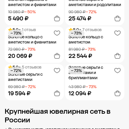
аметистом и фианитами
аметистами и родолитами
10 980 ₽
− 50%
90 980 ₽
− 72%
5 490 ₽
25 474 ₽
5.0
• 1 отзыв
5.0
• 7 отзывов
− 73%
− 73%
Добавить в корзину
Добавить в корзину
Золотое кольцо с
Золотое кольцо с
аметистом и фианитами
аметистом
72 980 ₽
− 73%
81 980 ₽
− 73%
20 069 ₽
22 544 ₽
5.0
• 5 отзывов
Золотые серьги с
− 72%
− 73%
Добавить в корзину
Добавить в корзину
аметистами и
Золотые серьги с
бриллиантами
аметистами
69 980 ₽
− 72%
43 980 ₽
− 73%
19 594 ₽
12 094 ₽
Крупнейшая ювелирная сеть в
Добавить в корзину
Добавить в корзину
России