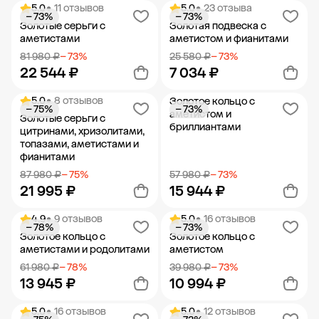
5.0
• 11 отзывов
5.0
• 23 отзыва
− 73%
− 73%
Добавить в корзину
Добавить в корзину
Золотые серьги с
Золотая подвеска с
аметистами
аметистом и фианитами
81 980 ₽
− 73%
25 580 ₽
− 73%
22 544 ₽
7 034 ₽
5.0
• 8 отзывов
Золотое кольцо с
− 75%
− 73%
Добавить в корзину
Добавить в корзину
аметистом и
Золотые серьги с
бриллиантами
цитринами, хризолитами,
топазами, аметистами и
фианитами
87 980 ₽
− 75%
57 980 ₽
− 73%
21 995 ₽
15 944 ₽
4.9
• 9 отзывов
5.0
• 16 отзывов
− 78%
− 73%
Добавить в корзину
Добавить в корзину
Золотое кольцо с
Золотое кольцо с
аметистами и родолитами
аметистом
61 980 ₽
− 78%
39 980 ₽
− 73%
13 945 ₽
10 994 ₽
5.0
• 16 отзывов
5.0
• 12 отзывов