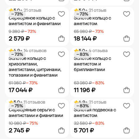
5.0
• 21 отзыв
5.0
• 21 отзыв
− 73%
− 73%
Добавить в корзину
Добавить в корзину
Серебряное кольцо с
Золотое кольцо с
аметистом и фианитами
аметистом
9 380 ₽
− 73%
65 980 ₽
− 73%
2 579 ₽
18 144 ₽
4.9
• 14 отзывов
5.0
• 4 отзыва
− 73%
− 83%
Добавить в корзину
Добавить в корзину
Золотое кольцо с
Золотое кольцо с
хризолитами,
аметистом и
аметистами, цитринами,
бриллиантами
топазами и фианитами
61 980 ₽
− 73%
63 980 ₽
− 83%
17 044 ₽
11 196 ₽
5.0
• 11 отзывов
4.9
• 21 отзыв
− 75%
− 83%
Добавить в корзину
Добавить в корзину
Серебряные серьги с
Золотая подвеска с
аметистами и фианитами
аметистом
10 980 ₽
− 75%
32 580 ₽
− 83%
2 745 ₽
5 701 ₽