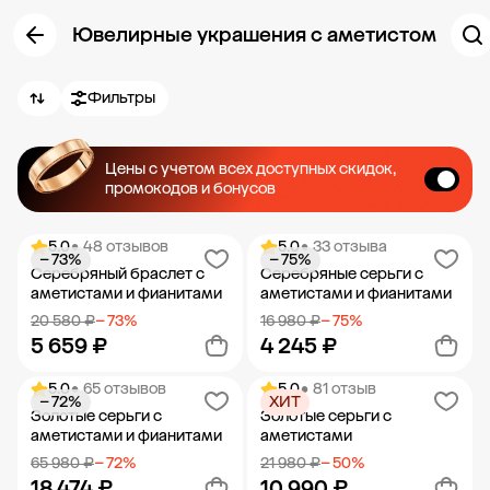
Ювелирные украшения с аметистом
Фильтры
Цены с учетом всех доступных скидок,
промокодов и бонусов
5.0
• 48 отзывов
5.0
• 33 отзыва
− 73%
− 75%
Серебряный браслет с
Серебряные серьги с
аметистами и фианитами
аметистами и фианитами
20 580 ₽
− 73%
16 980 ₽
− 75%
5 659 ₽
4 245 ₽
5.0
• 65 отзывов
5.0
• 81 отзыв
− 72%
ХИТ
Добавить в корзину
Добавить в корзину
Золотые серьги с
Золотые серьги с
аметистами и фианитами
аметистами
65 980 ₽
− 72%
21 980 ₽
− 50%
18 474 ₽
10 990 ₽