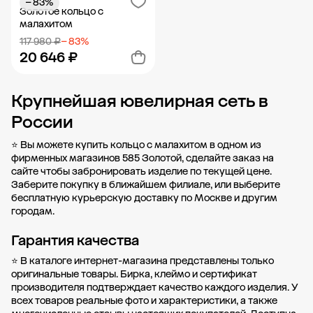
− 83%
Добавить в корзину
Добавить в корзину
Золотое кольцо с
малахитом
117 980 ₽
− 83%
20 646 ₽
Крупнейшая ювелирная сеть в
Добавить в корзину
России
⭐ Вы можете купить кольцо с малахитом в одном из
фирменных магазинов 585 Золотой, сделайте заказ на
сайте чтобы забронировать изделие по текущей цене.
Заберите покупку в
ближайшем филиале
, или выберите
бесплатную курьерскую доставку по Москве и другим
городам.
Гарантия качества
⭐ В каталоге интернет-магазина представлены только
оригинальные товары. Бирка, клеймо и сертификат
производителя подтверждает качество каждого изделия. У
всех товаров реальные фото и характеристики, а также