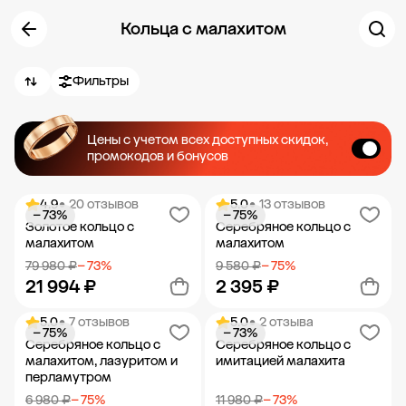
Кольца с малахитом
Фильтры
Цены с учетом всех доступных скидок,
промокодов и бонусов
4.9
• 20 отзывов
5.0
• 13 отзывов
− 73%
− 75%
Золотое кольцо с
Серебряное кольцо с
малахитом
малахитом
79 980 ₽
− 73%
9 580 ₽
− 75%
21 994 ₽
2 395 ₽
5.0
• 7 отзывов
5.0
• 2 отзыва
− 75%
− 73%
Добавить в корзину
Добавить в корзину
Серебряное кольцо с
Серебряное кольцо с
малахитом, лазуритом и
имитацией малахита
перламутром
6 980 ₽
− 75%
11 980 ₽
− 73%