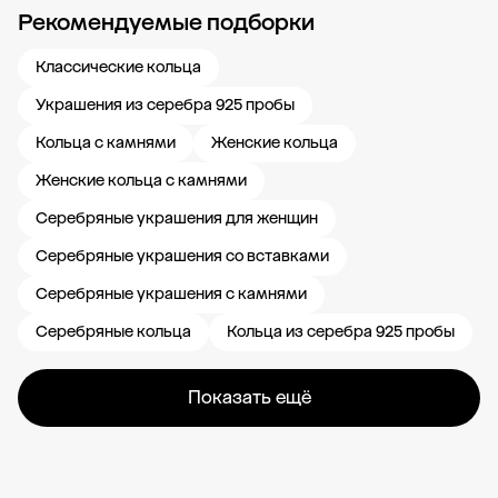
Рекомендуемые подборки
Новости компании
Журнал ЗОЛОТОЙ
Блог
Карьера в 585 Золотой
Классические кольца
Украшения из серебра 925 пробы
Кольца с камнями
Женские кольца
Женские кольца с камнями
Серебряные украшения для женщин
Серебряные украшения со вставками
Серебряные украшения с камнями
Серебряные кольца
Кольца из серебра 925 пробы
Показать ещё