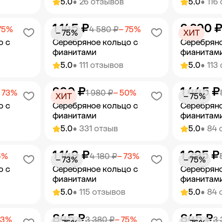
5.0
• 26 отзывов
5.0
• 116
1 145 ₽
2 290 
орзину
Добавить в корзину
Добав
75%
4 580 ₽
− 75%
− 75%
ХИТ
о с
Серебряное кольцо с
Серебряно
фианитами
фианитам
5.0
• 111 отзывов
5.0
• 113
990 ₽
1 445 ₽
орзину
Добавить в корзину
Добав
 73%
1 980 ₽
− 50%
ХИТ
− 75%
о с
Серебряное кольцо с
Серебряно
фианитами
фианитам
5.0
• 331 отзыв
5.0
• 84 
1 149 ₽
1 295 ₽
орзину
Добавить в корзину
Добав
5%
4 180 ₽
− 73%
− 73%
− 75%
о с
Серебряное кольцо с
Серебряно
фианитами
фианитам
5.0
• 115 отзывов
5.0
• 84 
845 ₽
845 ₽
орзину
Добавить в корзину
Добав
73%
3 380 ₽
− 75%
3 