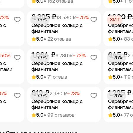
в
5.0
• 162 отзыва
5.0
• 11 
3 395 ₽
1 990 ₽
орзину
Добавить в корзину
Добав
 73%
13 580 ₽
− 75%
− 75%
ХИТ
о с
Серебряное кольцо с
Серебряно
фианитами
фианитам
5.0
• 22 отзыва
5.0
• 83 
1 864 ₽
645 ₽
орзину
Добавить в корзину
Добав
 50%
6 780 ₽
− 73%
2 
− 73%
− 75%
о с
Серебряное кольцо с
Серебряно
итами
фианитами
фианитам
5.0
• 71 отзыв
5.0
• 119
819 ₽
1 295 ₽
орзину
Добавить в корзину
Добав
75%
2 980 ₽
− 73%
− 73%
− 75%
о с
Серебряное кольцо с
Серебряно
фианитами
фианитам
5.0
• 99 отзывов
5.0
• 77 
орзину
Добавить в корзину
Добав