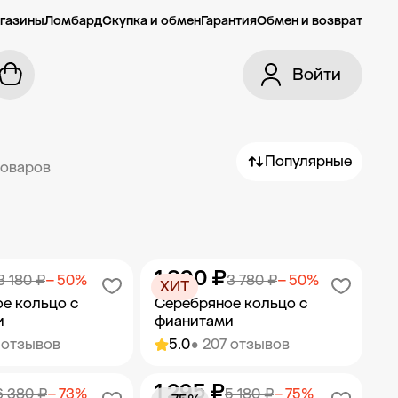
газины
Ломбард
Скупка и обмен
Гарантия
Обмен и возврат
Войти
Популярные
товаров
1 890 ₽
3 180 ₽
− 50%
3 780 ₽
− 50%
ХИТ
е кольцо с
Серебряное кольцо с
и
фианитами
 отзывов
5.0
• 207 отзывов
1 295 ₽
ить в корзину
Добавить в корзину
6 380 ₽
− 73%
5 180 ₽
− 75%