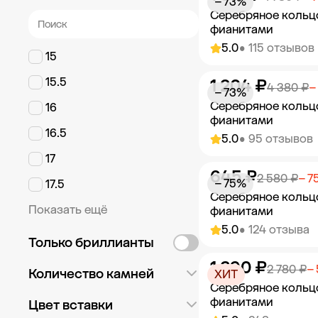
− 73%
Серебряное кольц
фианитами
5.0
• 115 отзывов
15
15.5
1 204 ₽
Добавить в к
4 380 ₽
−
− 73%
Серебряное кольц
16
фианитами
16.5
5.0
• 95 отзывов
17
645 ₽
Добавить в к
2 580 ₽
− 7
− 75%
17.5
Серебряное кольц
Показать ещё
фианитами
5.0
• 124 отзыва
Только бриллианты
1 390 ₽
Добавить в к
2 780 ₽
−
Количество камней
ХИТ
Серебряное кольц
фианитами
Россыпь
565
Цвет вставки