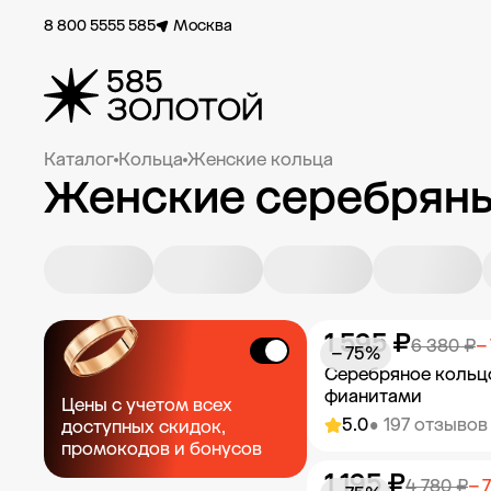
8 800 5555 585
Москва
Каталог
Кольца
Женские кольца
Женские серебряны
1 595 ₽
6 380 ₽
−
− 75%
Серебряное кольц
фианитами
Цены с учетом всех
5.0
• 197 отзывов
доступных скидок,
промокодов и бонусов
1 195 ₽
Добавить в к
4 780 ₽
− 