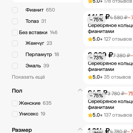
5.0
• 178 отзывов
Фианит
650
1 145 ₽
Добавить в к
4 580 ₽
− 
− 75%
Топаз
31
Серебряное кольц
фианитами
Без вставки
146
5.0
• 127 отзывов
Жемчуг
23
2 029 ₽
Перламутр
18
Добавить в к
7 380 ₽
−
− 73%
Серебряное кольц
Эмаль
39
фианитами
Показать ещё
5.0
• 35 отзывов
Пол
945 ₽
Добавить в к
3 780 ₽
− 7
− 75%
Серебряное кольц
Женские
635
фианитами
Унисекс
19
5.0
• 137 отзывов
1 314 ₽
Размер
Добавить в к
4 780 ₽
− 