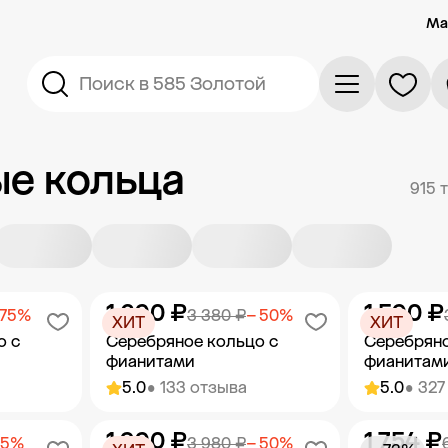
Ма
Поиск в 585 Золотой
е кольца
915 
1 690 ₽
1 590 ₽
 75%
3 380 ₽
− 50%
ХИТ
ХИТ
о с
Серебряное кольцо с
Серебряно
фианитами
фианитам
5.0
• 133 отзыва
5.0
• 327
1 990 ₽
1 754 ₽
орзину
Добавить в корзину
Добав
75%
3 980 ₽
− 50%