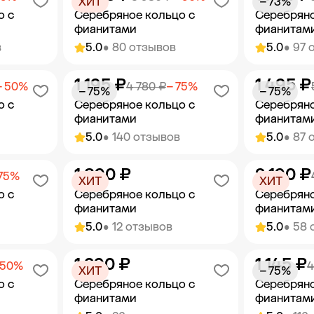
ХИТ
− 73%
о с
Серебряное кольцо с
Серебряно
фианитами
фианитам
в
5.0
• 80 отзывов
5.0
• 97 
1 195 ₽
1 495 ₽
орзину
Добавить в корзину
Добав
− 50%
4 780 ₽
− 75%
− 75%
− 75%
о с
Серебряное кольцо с
Серебряно
фианитами
фианитам
5.0
• 140 отзывов
5.0
• 87 
1 890 ₽
2 190 ₽
орзину
Добавить в корзину
Добав
 75%
ХИТ
ХИТ
о с
Серебряное кольцо с
Серебряно
фианитами
фианитам
5.0
• 12 отзывов
5.0
• 58 
1 290 ₽
1 145 ₽
орзину
Добавить в корзину
Добав
 50%
4
ХИТ
− 75%
о с
Серебряное кольцо с
Серебряно
фианитами
фианитам