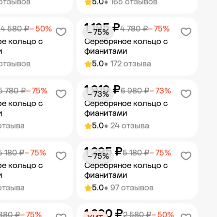
 отзывов
5.0
• 165 отзывов
₽
1 195 ₽
ить в корзину
Добавить в корзину
4 580 ₽
− 50%
4 780 ₽
− 75%
− 75%
е кольцо с
Серебряное кольцо с
и
фианитами
 отзывов
5.0
• 172 отзыва
1 919 ₽
ить в корзину
Добавить в корзину
5 780 ₽
− 75%
6 980 ₽
− 73%
− 73%
е кольцо с
Серебряное кольцо с
и
фианитами
отзыва
5.0
• 24 отзыва
1 295 ₽
ить в корзину
Добавить в корзину
5 180 ₽
− 75%
5 180 ₽
− 75%
− 75%
е кольцо с
Серебряное кольцо с
и
фианитами
отзыва
5.0
• 97 отзывов
1 290 ₽
ить в корзину
Добавить в корзину
380 ₽
− 75%
2 580 ₽
− 50%