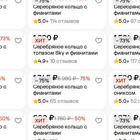
− 75%
− 75%
о с
Серебряное кольцо с
Серебряно
фианитами
фианитам
5.0
• 114 отзывов
5.0
• 97 
1 390 ₽
1 534 ₽
орзину
Добавить в корзину
Добав
 73%
ХИТ
− 73%
о с
Серебряное кольцо с
Серебряно
топазом Sky и фианитами
фианитам
4.9
• 10 отзывов
5.0
• 117
1 745 ₽
1 590 ₽
орзину
Добавить в корзину
Добав
5%
6 980 ₽
− 75%
− 75%
ХИТ
о с
Серебряное кольцо с
Серебряно
фианитами
ониксом
5.0
• 65 отзывов
5.0
• 52 
890 ₽
1 974 ₽
орзину
Добавить в корзину
Добав
 50%
1 780 ₽
− 50%
ХИТ
− 73%
о с
Серебряное кольцо с
Серебряно
фианитами
фианитам