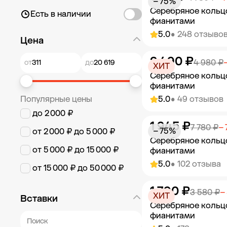
− 75%
Серебряное кольц
Есть в наличии
фианитами
5.0
• 248 отзыво
Цена
2 490 ₽
Добавить в к
4 980 ₽
от
до
ХИТ
Серебряное кольц
фианитами
Популярные цены
5.0
• 49 отзывов
до 2 000 ₽
1 945 ₽
Добавить в к
7 780 ₽
−
− 75%
от 2 000 ₽ до 5 000 ₽
Серебряное кольц
от 5 000 ₽ до 15 000 ₽
фианитами
5.0
• 102 отзыва
от 15 000 ₽ до 50 000 ₽
1 790 ₽
Добавить в к
3 580 ₽
−
ХИТ
Вставки
Серебряное кольц
фианитами