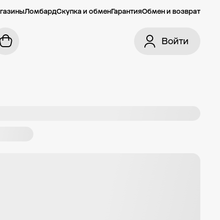
газины
Ломбард
Скупка и обмен
Гарантия
Обмен и возврат
Войти