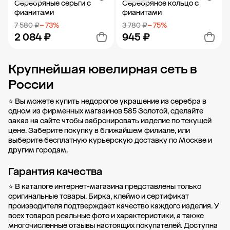
Серебряные серьги с
Серебряное кольцо с
фианитами
фианитами
7 580 ₽
− 73%
3 780 ₽
− 75%
2 084 ₽
945 ₽
Крупнейшая ювелирная сеть в
Добавить в корзину
Добавить в корзину
России
⭐ Вы можете купить недорогое украшение из серебра в
одном из фирменных магазинов 585 Золотой, сделайте
заказ на сайте чтобы забронировать изделие по текущей
цене. Заберите покупку в
ближайшем филиале
, или
выберите бесплатную курьерскую доставку по Москве и
другим городам.
Гарантия качества
⭐ В каталоге интернет-магазина представлены только
оригинальные товары. Бирка, клеймо и сертификат
производителя подтверждает качество каждого изделия. У
всех товаров реальные фото и характеристики, а также
многочисленные отзывы настоящих покупателей. Доступна