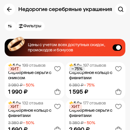
Недорогие серебряные украшения
Фильтры
Цены с учетом всех доступных скидок,
промокодов и бонусов
5.0
• 199 отзывов
5.0
• 197 отзывов
ХИТ
− 75%
Серебряные серьги с
Серебряное кольцо с
ониксом
фианитами
3 980 ₽
− 50%
6 380 ₽
− 75%
1 990 ₽
1 595 ₽
5.0
• 132 отзыва
5.0
• 177 отзывов
ХИТ
ХИТ
Добавить в корзину
Добавить в корзину
Серебряное кольцо с
Серебряные серьги с
фианитами
фианитами
3 380 ₽
− 50%
5 380 ₽
− 50%
1 690 ₽
2 690 ₽