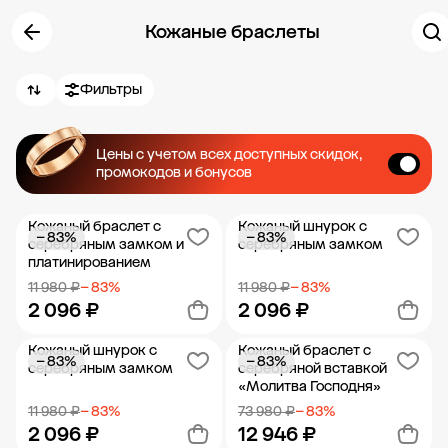
Кожаные браслеты
Фильтры
Цены с учетом всех доступных скидок,
промокодов и бонусов
Кожаный браслет с
Кожаный шнурок с
− 83%
− 83%
серебряным замком и
серебряным замком
платинированием
11 980 ₽
− 83%
11 980 ₽
− 83%
2 096 ₽
2 096 ₽
Кожаный шнурок с
Кожаный браслет с
− 83%
− 83%
Добавить в корзину
Добавить в корзину
серебряным замком
серебряной вставкой
«Молитва Господня»
11 980 ₽
− 83%
73 980 ₽
− 83%
2 096 ₽
12 946 ₽