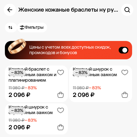
Женские кожаные браслеты ну руку
Фильтры
Цены с учетом всех доступных скидок,
промокодов и бонусов
Кожаный браслет с
Кожаный шнурок с
− 83%
− 83%
серебряным замком и
серебряным замком
платинированием
11 980 ₽
− 83%
11 980 ₽
− 83%
2 096 ₽
2 096 ₽
Кожаный шнурок с
− 83%
Добавить в корзину
Добавить в корзину
серебряным замком
11 980 ₽
− 83%
2 096 ₽