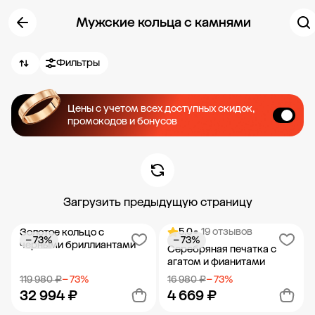
Мужские кольца с камнями
Фильтры
Цены с учетом всех доступных скидок,
промокодов и бонусов
Загрузить предыдущую страницу
5.0
• 19 отзывов
Золотое кольцо с
− 73%
− 73%
черными бриллиантами
Серебряная печатка с
агатом и фианитами
119 980 ₽
− 73%
16 980 ₽
− 73%
32 994 ₽
4 669 ₽