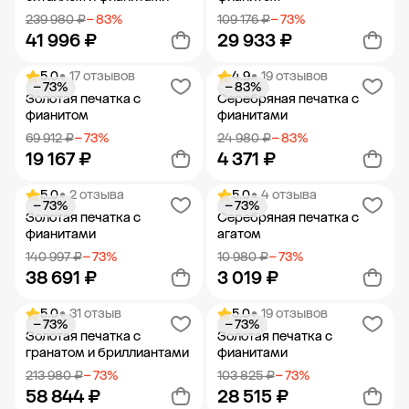
239 980 ₽
− 83%
109 176 ₽
− 73%
41 996 ₽
29 933 ₽
5.0
• 17 отзывов
4.9
• 19 отзывов
− 73%
− 83%
Добавить в корзину
Добавить в корзину
Золотая печатка с
Серебряная печатка с
фианитом
фианитами
69 912 ₽
− 73%
24 980 ₽
− 83%
19 167 ₽
4 371 ₽
5.0
• 2 отзыва
5.0
• 4 отзыва
− 73%
− 73%
Добавить в корзину
Добавить в корзину
Золотая печатка с
Серебряная печатка с
фианитами
агатом
140 997 ₽
− 73%
10 980 ₽
− 73%
38 691 ₽
3 019 ₽
5.0
• 31 отзыв
5.0
• 19 отзывов
− 73%
− 73%
Добавить в корзину
Добавить в корзину
Золотая печатка с
Золотая печатка с
гранатом и бриллиантами
фианитами
213 980 ₽
− 73%
103 825 ₽
− 73%
58 844 ₽
28 515 ₽