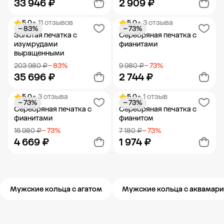
33 946 ₽
2 909 ₽
5.0
• 11 отзывов
5.0
• 3 отзыва
− 83%
− 73%
Добавить в корзину
Добавить в корзину
Золотая печатка с
Серебряная печатка с
изумрудами
фианитами
выращенными
203 980 ₽
− 83%
9 980 ₽
− 73%
35 696 ₽
2 744 ₽
5.0
• 3 отзыва
5.0
• 1 отзыв
− 73%
− 73%
Добавить в корзину
Добавить в корзину
Серебряная печатка с
Серебряная печатка с
фианитами
фианитом
16 980 ₽
− 73%
7 180 ₽
− 73%
4 669 ₽
1 974 ₽
Добавить в корзину
Добавить в корзину
Мужские кольца с агатом
Мужские кольца с аквамар
Новости компании
Журнал ЗОЛОТОЙ
Блог
Карьера в 585 Золотой