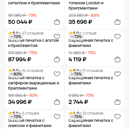
ситаллом и бриллиантами
топазом London и
бриллиантами
181 980 ₽
− 73%
203 980 ₽
− 83%
50 044 ₽
35 696 ₽
5.0
• 27 отзывов
5.0
• 1 отзыв
− 73%
− 73%
Добавить в корзину
Добавить в корзину
Золотая печатка с агатом
Серебряная печатка с
и бриллиантом
фианитами
319 980 ₽
− 73%
14 980 ₽
− 73%
87 994 ₽
4 119 ₽
5.0
• 14 отзывов
5.0
• 17 отзывов
− 83%
− 73%
Добавить в корзину
Добавить в корзину
Золотая печатка с
Серебряная печатка с
сапфиром выращенным и
фианитами
бриллиантами
199 980 ₽
− 83%
9 980 ₽
− 73%
34 996 ₽
2 744 ₽
5.0
• 3 отзыва
4.9
• 13 отзывов
− 73%
− 73%
Добавить в корзину
Добавить в корзину
Золотая печатка с
Серебряная печатка с
ониксом и фианитами
фианитами