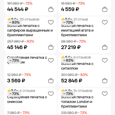
161 980 ₽
− 73%
16 580 ₽
− 73%
44 544 ₽
4 559 ₽
5.0
• 20 отзывов
5.0
• 21 отзыв
− 83%
− 73%
Добавить в корзину
Добавить в корзину
Золотая печатка с
Золотая печатка с
сапфиром выращенным и
имитацией агата и
бриллиантами
бриллиантами
257 980 ₽
− 83%
98 980 ₽
− 73%
45 146 ₽
27 219 ₽
5.0
• 9 отзывов
Серебряная печатка с
− 73%
− 83%
Добавить в корзину
Добавить в корзину
фианитом
Золотая печатка с
ситаллом
12 980 ₽
− 73%
301 980 ₽
− 83%
3 569 ₽
52 846 ₽
5.0
• 4 отзыва
4.9
• 14 отзывов
− 73%
− 73%
Добавить в корзину
Добавить в корзину
Серебряная печатка с
Золотая печатка с
ониксом
топазом London и
бриллиантами
7 980 ₽
− 73%
219 980 ₽
− 73%