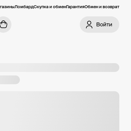
газины
Ломбард
Скупка и обмен
Гарантия
Обмен и возврат
Войти