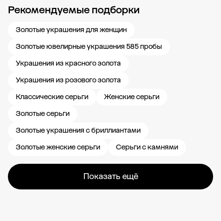
Рекомендуемые подборки
Новости компании
Журнал ЗОЛОТОЙ
Блог
Карьера в 585 Золотой
Золотые украшения для женщин
Золотые ювелирные украшения 585 пробы
Украшения из красного золота
Украшения из розового золота
Классические серьги
Женские серьги
Золотые серьги
Золотые украшения с бриллиантами
Золотые женские серьги
Серьги с камнями
Показать ещё