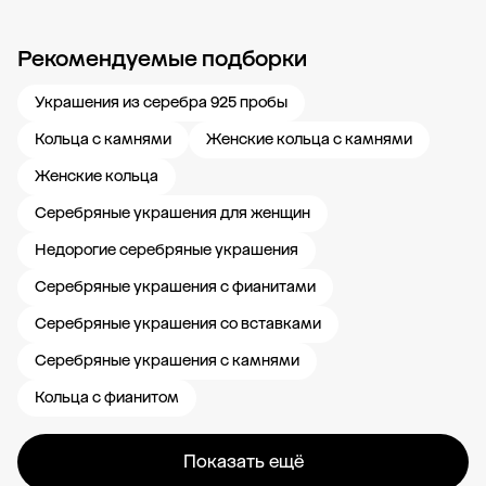
Рекомендуемые подборки
Новости компании
Журнал ЗОЛОТОЙ
Блог
Карьера в 585 Золотой
Украшения из серебра 925 пробы
Кольца с камнями
Женские кольца с камнями
Женские кольца
Серебряные украшения для женщин
Недорогие серебряные украшения
Серебряные украшения с фианитами
Серебряные украшения со вставками
Серебряные украшения с камнями
Кольца с фианитом
Показать ещё