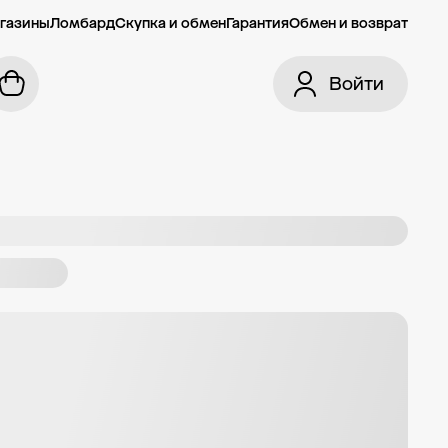
газины
Ломбард
Скупка и обмен
Гарантия
Обмен и возврат
Войти