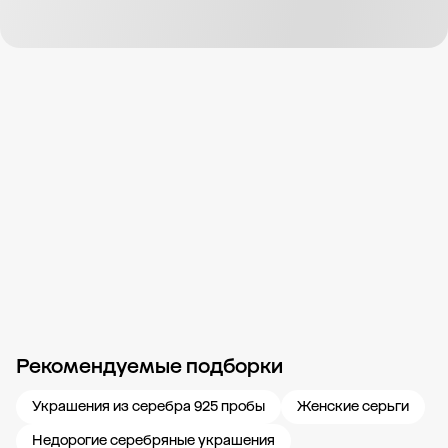
Рекомендуемые подборки
Новости компании
Журнал ЗОЛОТОЙ
Блог
Карьера в 585 Золотой
Украшения из серебра 925 пробы
Женские серьги
Недорогие серебряные украшения