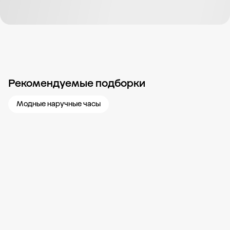
Рекомендуемые подборки
Новости компании
Журнал ЗОЛОТОЙ
Блог
Карьера в 585 Золотой
Модные наручные часы