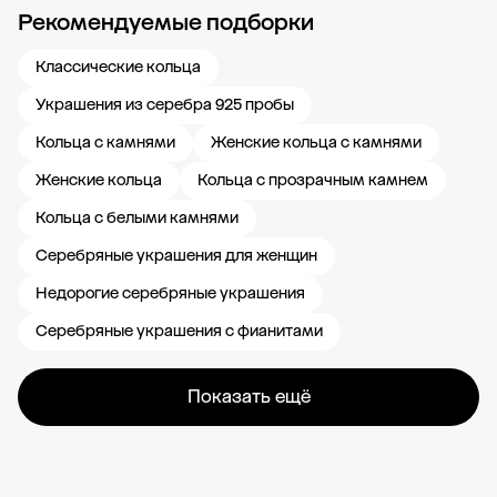
Рекомендуемые подборки
Новости компании
Журнал ЗОЛОТОЙ
Блог
Карьера в 585 Золотой
Классические кольца
Украшения из серебра 925 пробы
Кольца с камнями
Женские кольца с камнями
Женские кольца
Кольца с прозрачным камнем
Кольца с белыми камнями
Серебряные украшения для женщин
Недорогие серебряные украшения
Серебряные украшения с фианитами
Показать ещё