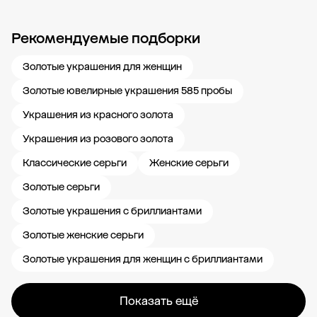
Рекомендуемые подборки
Новости компании
Журнал ЗОЛОТОЙ
Блог
Карьера в 585 Золотой
Золотые украшения для женщин
Золотые ювелирные украшения 585 пробы
Украшения из красного золота
Украшения из розового золота
Классические серьги
Женские серьги
Золотые серьги
Золотые украшения с бриллиантами
Золотые женские серьги
Золотые украшения для женщин с бриллиантами
Показать ещё