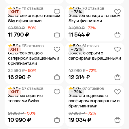
5.0
• 111 отзывов
5.0
• 70 отзывов
ХИТ
− 73%
Добавить в корзину
Добавить в корзину
Золотое кольцо с топазом
Золотое кольцо с топазом
Sky и фианитами
Sky и фианитами
23 580 ₽
− 50%
41 980 ₽
− 73%
11 790 ₽
11 544 ₽
5.0
• 95 отзывов
5.0
• 61 отзыв
ХИТ
− 72%
Добавить в корзину
Добавить в корзину
Золотое кольцо с
Золотые серьги с
сапфиром выращенным и
сапфирами выращенными
бриллиантами
32 580 ₽
− 50%
43 980 ₽
− 72%
16 290 ₽
12 314 ₽
5.0
• 57 отзывов
5.0
• 67 отзывов
ХИТ
− 72%
Добавить в корзину
Добавить в корзину
Золотые серьги с
Золотая подвеска с
топазами Swiss
сапфиром выращенным и
бриллиантами
21 980 ₽
− 50%
67 980 ₽
− 72%
10 990 ₽
19 034 ₽