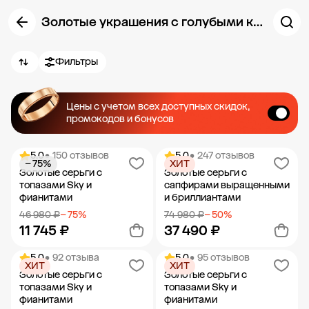
Золотые украшения с голубыми камнями
Фильтры
Цены с учетом всех доступных скидок,
промокодов и бонусов
5.0
• 150 отзывов
5.0
• 247 отзывов
− 75%
ХИТ
Золотые серьги с
Золотые серьги с
топазами Sky и
сапфирами выращенными
фианитами
и бриллиантами
46 980 ₽
− 75%
74 980 ₽
− 50%
11 745 ₽
37 490 ₽
5.0
• 92 отзыва
5.0
• 95 отзывов
ХИТ
ХИТ
Добавить в корзину
Добавить в корзину
Золотые серьги с
Золотые серьги с
топазами Sky и
топазами Sky и
фианитами
фианитами