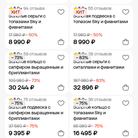
5.0
• 94 отзыва
5.0
• 55 отзывов
ХИТ
ХИТ
Добавить в корзину
Добавить в корзину
Золотые серьги с
Золотая подвеска с
топазами Sky и
топазом Sky и фианитами
фианитами
17 980 ₽
− 50%
17 980 ₽
− 50%
8 990 ₽
8 990 ₽
5.0
• 59 отзывов
5.0
• 28 отзывов
− 73%
− 83%
Добавить в корзину
Добавить в корзину
Золотое кольцо с
Золотые серьги с
сапфиром выращенным и
ситаллами и фианитами
бриллиантами
109 980 ₽
− 73%
187 980 ₽
− 83%
30 244 ₽
32 896 ₽
5.0
• 75 отзывов
5.0
• 36 отзывов
− 75%
− 75%
Добавить в корзину
Добавить в корзину
Золотая подвеска с
Золотое кольцо с
сапфиром выращенным и
топазами Sky и
бриллиантами
фианитами
37 580 ₽
− 75%
65 980 ₽
− 75%
9 395 ₽
16 495 ₽