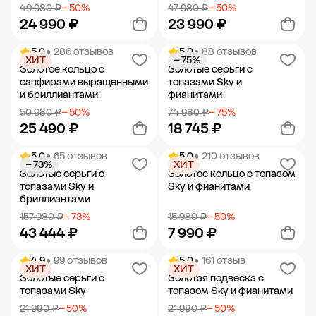
49 980 ₽
− 50%
47 980 ₽
− 50%
24 990 ₽
23 990 ₽
5.0
• 286 отзывов
5.0
• 88 отзывов
ХИТ
− 75%
Добавить в корзину
Добавить в корзину
Золотое кольцо с
Золотые серьги с
сапфирами выращенными
топазами Sky и
и бриллиантами
фианитами
50 980 ₽
− 50%
74 980 ₽
− 75%
25 490 ₽
18 745 ₽
5.0
• 65 отзывов
5.0
• 210 отзывов
− 73%
ХИТ
Добавить в корзину
Добавить в корзину
Золотые серьги с
Золотое кольцо с топазом
топазами Sky и
Sky и фианитами
бриллиантами
157 980 ₽
− 73%
15 980 ₽
− 50%
43 444 ₽
7 990 ₽
4.9
• 99 отзывов
5.0
• 161 отзыв
ХИТ
ХИТ
Добавить в корзину
Добавить в корзину
Золотые серьги с
Золотая подвеска с
топазами Sky
топазом Sky и фианитами
21 980 ₽
− 50%
21 980 ₽
− 50%