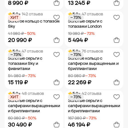
8 990 ₽
13 245 ₽
5.0
• 142 отзыва
5.0
• 47 отзывов
ХИТ
− 73%
Добавить в корзину
Добавить в корзину
Золотое кольцо с топазом
Золотые серьги с
Sky
топазами London
41 980 ₽
− 50%
19 980 ₽
− 73%
20 990 ₽
5 494 ₽
5.0
• 47 отзывов
5.0
• 76 отзывов
− 73%
− 73%
Добавить в корзину
Добавить в корзину
Золотые серьги с
Золотое кольцо с
топазами Sky и
сапфиром выращенным и
фианитами
бриллиантами
54 980 ₽
− 73%
80 980 ₽
− 73%
15 119 ₽
22 269 ₽
5.0
• 48 отзывов
5.0
• 42 отзыва
ХИТ
− 73%
Добавить в корзину
Добавить в корзину
Золотые серьги с
Золотые серьги с
сапфирами выращенными
сапфирами выращенными
и бриллиантами
и бриллиантами
60 980 ₽
− 50%
167 980 ₽
− 73%
30 490 ₽
46 194 ₽