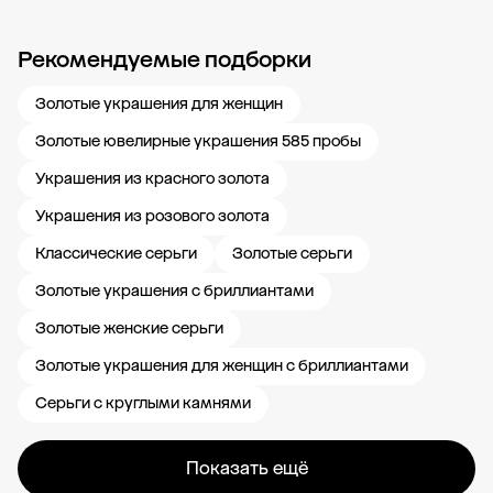
Рекомендуемые подборки
Новости компании
Журнал ЗОЛОТОЙ
Блог
Карьера в 585 Золотой
Золотые украшения для женщин
Золотые ювелирные украшения 585 пробы
Украшения из красного золота
Украшения из розового золота
Классические серьги
Золотые серьги
Золотые украшения с бриллиантами
Золотые женские серьги
Золотые украшения для женщин с бриллиантами
Серьги с круглыми камнями
Показать ещё