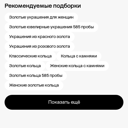
Рекомендуемые подборки
Новости компании
Журнал ЗОЛОТОЙ
Блог
Карьера в 585 Золотой
Золотые украшения для женщин
Золотые ювелирные украшения 585 пробы
Украшения из красного золота
Украшения из розового золота
Классические кольца
Кольца с камнями
Золотые кольца
Женские кольца с камнями
Золотые кольца 585 пробы
Женские золотые кольца
Показать ещё