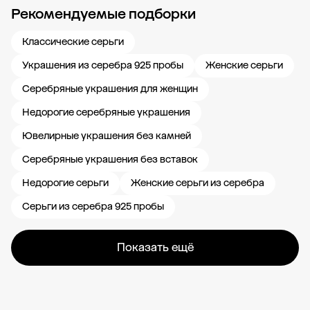
Рекомендуемые подборки
Новости компании
Журнал ЗОЛОТОЙ
Блог
Карьера в 585 Золотой
Классические серьги
Украшения из серебра 925 пробы
Женские серьги
Серебряные украшения для женщин
Недорогие серебряные украшения
Ювелирные украшения без камней
Серебряные украшения без вставок
Недорогие серьги
Женские серьги из серебра
Серьги из серебра 925 пробы
Показать ещё