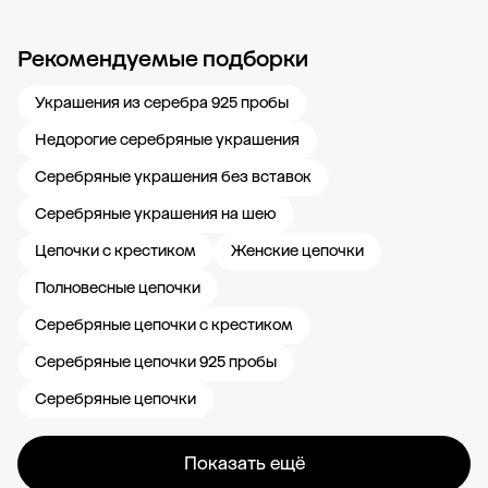
Рекомендуемые подборки
Новости компании
Журнал ЗОЛОТОЙ
Блог
Карьера в 585 Золотой
Украшения из серебра 925 пробы
Недорогие серебряные украшения
Серебряные украшения без вставок
Серебряные украшения на шею
Цепочки с крестиком
Женские цепочки
Полновесные цепочки
Серебряные цепочки с крестиком
Серебряные цепочки 925 пробы
Серебряные цепочки
Показать ещё