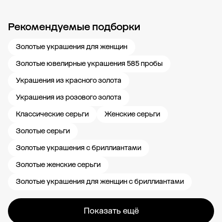
Рекомендуемые подборки
Новости компании
Журнал ЗОЛОТОЙ
Блог
Карьера в 585 Золотой
Золотые украшения для женщин
Золотые ювелирные украшения 585 пробы
Украшения из красного золота
Украшения из розового золота
Классические серьги
Женские серьги
Золотые серьги
Золотые украшения с бриллиантами
Золотые женские серьги
Золотые украшения для женщин с бриллиантами
Показать ещё