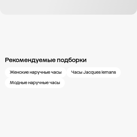
Рекомендуемые подборки
Новости компании
Журнал ЗОЛОТОЙ
Блог
Карьера в 585 Золотой
Женские наручные часы
Часы Jacques lemans
Модные наручные часы