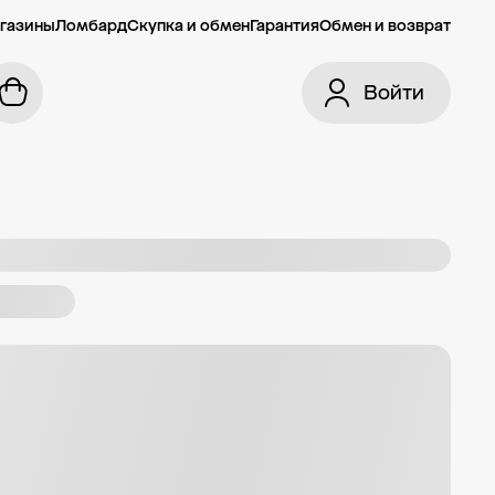
газины
Ломбард
Скупка и обмен
Гарантия
Обмен и возврат
Войти