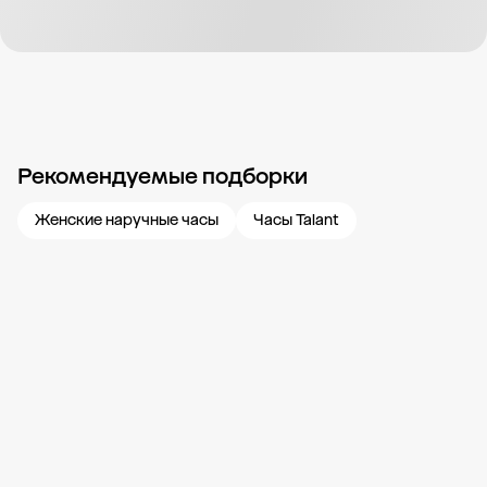
Рекомендуемые подборки
Новости компании
Журнал ЗОЛОТОЙ
Блог
Карьера в 585 Золотой
Женские наручные часы
Часы Talant