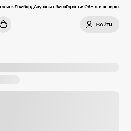
газины
Ломбард
Скупка и обмен
Гарантия
Обмен и возврат
Войти