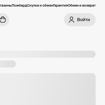
газины
Ломбард
Скупка и обмен
Гарантия
Обмен и возврат
Войти