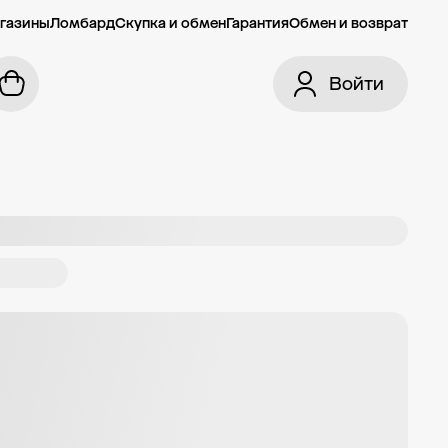
газины
Ломбард
Скупка и обмен
Гарантия
Обмен и возврат
Войти