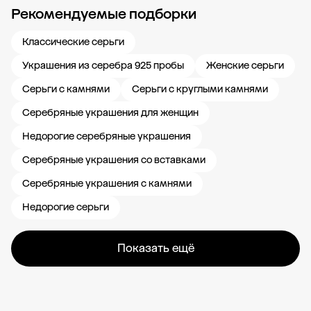
Рекомендуемые подборки
Новости компании
Журнал ЗОЛОТОЙ
Блог
Карьера в 585 Золотой
Классические серьги
Украшения из серебра 925 пробы
Женские серьги
Серьги с камнями
Серьги с круглыми камнями
Серебряные украшения для женщин
Недорогие серебряные украшения
Серебряные украшения со вставками
Серебряные украшения с камнями
Недорогие серьги
Показать ещё