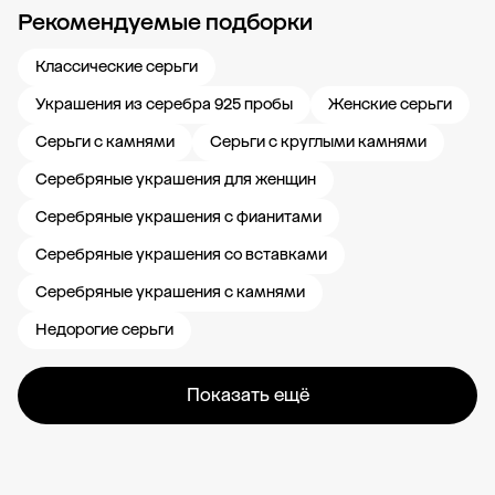
Рекомендуемые подборки
Новости компании
Журнал ЗОЛОТОЙ
Блог
Карьера в 585 Золотой
Классические серьги
Украшения из серебра 925 пробы
Женские серьги
Серьги с камнями
Серьги с круглыми камнями
Серебряные украшения для женщин
Серебряные украшения с фианитами
Серебряные украшения со вставками
Серебряные украшения с камнями
Недорогие серьги
Показать ещё