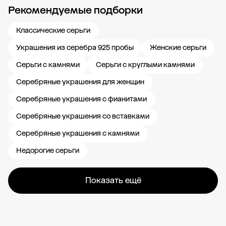
Рекомендуемые подборки
Новости компании
Журнал ЗОЛОТОЙ
Блог
Карьера в 585 Золотой
Классические серьги
Украшения из серебра 925 пробы
Женские серьги
Серьги с камнями
Серьги с круглыми камнями
Серебряные украшения для женщин
Серебряные украшения с фианитами
Серебряные украшения со вставками
Серебряные украшения с камнями
Недорогие серьги
Показать ещё