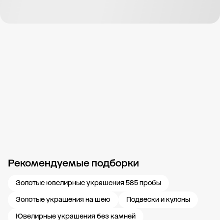
Рекомендуемые подборки
Новости компании
Журнал ЗОЛОТОЙ
Блог
Карьера в 585 Золотой
Золотые ювелирные украшения 585 пробы
Золотые украшения на шею
Подвески и кулоны
Ювелирные украшения без камней