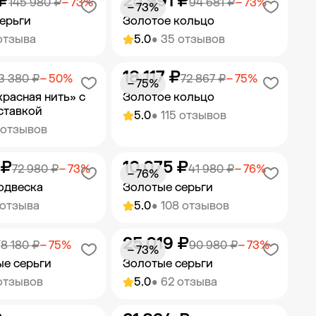
₽
25 991 ₽
ить в корзину
Добавить в корзину
145 980 ₽
− 73%
94 681 ₽
− 73%
− 73%
ерьги
Золотое кольцо
отзыва
5.0
• 35 отзывов
18 117 ₽
ить в корзину
Добавить в корзину
3 380 ₽
− 50%
72 867 ₽
− 75%
− 75%
красная нить» с
Золотое кольцо
ставкой
5.0
• 115 отзывов
 отзывов
 ₽
10 075 ₽
ить в корзину
Добавить в корзину
72 980 ₽
− 73%
41 980 ₽
− 76%
− 76%
одвеска
Золотые серьги
 отзыва
5.0
• 108 отзывов
₽
25 019 ₽
ить в корзину
Добавить в корзину
8 180 ₽
− 75%
90 980 ₽
− 73%
− 73%
е серьги
Золотые серьги
отзывов
5.0
• 62 отзыва