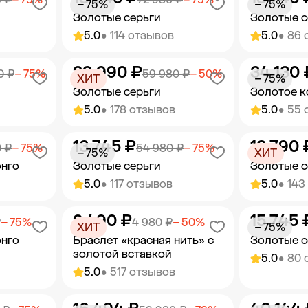
− 75%
− 75%
Золотые серьги
Золотые с
5.0
• 114 отзывов
5.0
• 86 
29 990 ₽
34 130 
орзину
Добавить в корзину
Добав
0 ₽
− 75%
59 980 ₽
− 50%
ХИТ
− 75%
Золотые серьги
Золотое к
5.0
• 178 отзывов
5.0
• 55 
13 745 ₽
13 790 
орзину
Добавить в корзину
Добав
0 ₽
− 75%
54 980 ₽
− 75%
− 75%
ХИТ
онго
Золотые серьги
Золотые с
5.0
• 117 отзывов
5.0
• 143
2 490 ₽
15 745 
орзину
Добавить в корзину
Добав
₽
− 75%
4 980 ₽
− 50%
ХИТ
− 75%
онго
Браслет «красная нить» с
Золотые с
золотой вставкой
5.0
• 80 
5.0
• 517 отзывов