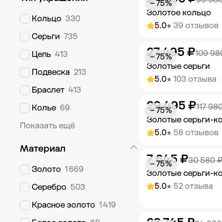
− 75%
Золотое кольцо
Кольцо
330
5.0
• 39 отзывов
Серьги
735
27 495 ₽
Добавить в к
109 98
Цепь
413
− 75%
Золотые серьги
Подвеска
213
5.0
• 103 отзыва
Браслет
413
29 495 ₽
Добавить в к
117 98
Колье
69
− 75%
Золотые серьги-к
Показать ещё
5.0
• 58 отзывов
Материал
7 645 ₽
Добавить в к
30 580 
− 75%
Золото
1 669
Золотые серьги-к
5.0
• 52 отзыва
Серебро
503
Красное золото
1 419