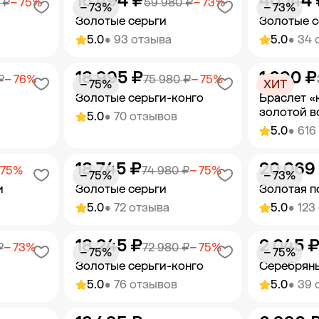
16 494 ₽
40 144 
орзину
Добавить в корзину
Добав
 ₽
− 75%
59 980 ₽
− 73%
− 73%
− 73%
Золотые серьги
Золотые с
5.0
• 93 отзыва
5.0
• 34 
18 995 ₽
1 690 ₽
орзину
Добавить в корзину
Добав
₽
− 76%
75 980 ₽
− 75%
− 75%
ХИТ
Золотые серьги-конго
Браслет «
золотой в
5.0
• 70 отзывов
5.0
• 616
18 745 ₽
20 069
орзину
Добавить в корзину
Добав
 75%
74 980 ₽
− 75%
− 75%
− 73%
и
Золотые серьги
Золотая п
5.0
• 72 отзыва
5.0
• 123
18 245 ₽
2 045 
орзину
Добавить в корзину
Добав
₽
− 73%
72 980 ₽
− 75%
− 75%
− 75%
Золотые серьги-конго
Серебряны
5.0
• 76 отзывов
5.0
• 39 