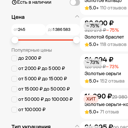
Золотое кольцо
Есть в наличии
5.0
• 110 отзывов
Цена
80 800 ₽
Добавить в к
− 75%
от
до
323 273 ₽
− 75%
Золотой браслет
5.0
• 118 отзывов
Популярные цены
до 2 000 ₽
34 094 ₽
Добавить в к
− 73%
123 980 ₽
− 73%
от 2 000 ₽ до 5 000 ₽
Золотые серьги
от 5 000 ₽ до 15 000 ₽
5.0
• 152 отзыва
от 15 000 ₽ до 50 000 ₽
14 990 ₽
Добавить в к
29 980
ХИТ
от 50 000 ₽ до 100 000 ₽
Золотые серьги-к
от 100 000 ₽
5.0
• 71 отзыв
24 995 ₽
Тип украшения
Добавить в к
99 980