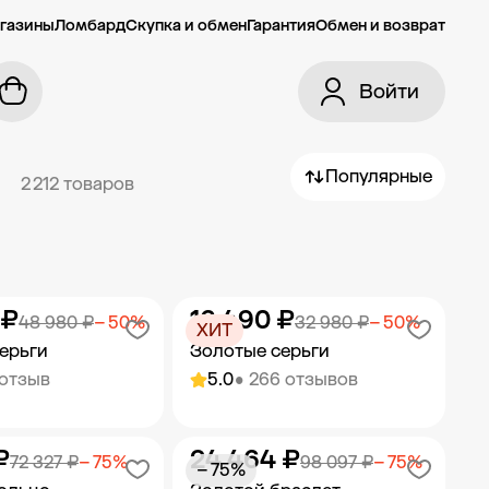
газины
Ломбард
Скупка и обмен
Гарантия
Обмен и возврат
Войти
Популярные
2 212 товаров
 ₽
16 490 ₽
48 980 ₽
− 50%
32 980 ₽
− 50%
ХИТ
ерьги
Золотые серьги
 отзыв
5.0
• 266 отзывов
₽
24 464 ₽
ить в корзину
Добавить в корзину
72 327 ₽
− 75%
98 097 ₽
− 75%
− 75%