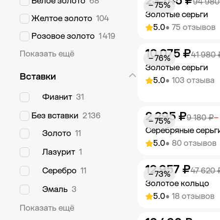
23 745 ₽
Добавить в к
Белое золото
68
94 980
− 75%
Золотые серьги
Желтое золото
104
5.0
• 75 отзывов
Розовое золото
1 419
10 075 ₽
Добавить в к
Показать ещё
41 980 
− 76%
Золотые серьги
Вставки
5.0
• 103 отзыва
Фианит
31
2 295 ₽
Без вставки
2 136
Добавить в к
9 180 ₽
−
− 75%
Серебряные серьг
Золото
11
5.0
• 80 отзывов
Лазурит
1
12 957 ₽
Добавить в к
Серебро
11
47 620 
− 73%
Золотое кольцо
Эмаль
3
5.0
• 18 отзывов
Показать ещё