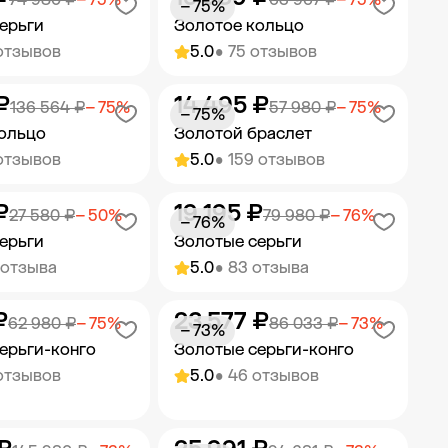
− 75%
ерьги
Золотое кольцо
отзывов
5.0
• 75 отзывов
₽
14 495 ₽
ить в корзину
Добавить в корзину
136 564 ₽
− 75%
57 980 ₽
− 75%
− 75%
ольцо
Золотой браслет
отзывов
5.0
• 159 отзывов
₽
19 195 ₽
ить в корзину
Добавить в корзину
27 580 ₽
− 50%
79 980 ₽
− 76%
− 76%
ерьги
Золотые серьги
 отзыва
5.0
• 83 отзыва
₽
23 577 ₽
ить в корзину
Добавить в корзину
62 980 ₽
− 75%
86 033 ₽
− 73%
− 73%
ерьги-конго
Золотые серьги-конго
отзывов
5.0
• 46 отзывов