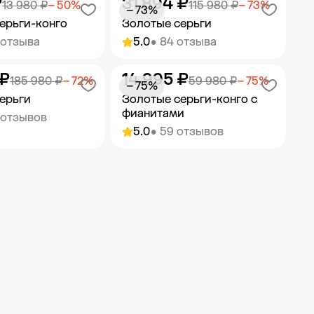
₽
31 894 ₽
ить в корзину
Добавить в корзину
13 980 ₽
− 50%
115 980 ₽
− 73%
− 73%
ерьги-конго
Золотые серьги
 отзыва
5.0
• 84 отзыва
 ₽
14 995 ₽
ить в корзину
Добавить в корзину
185 980 ₽
− 72%
59 980 ₽
− 75%
− 75%
ерьги
Золотые серьги-конго с
фианитами
 отзывов
5.0
• 59 отзывов
ить в корзину
Добавить в корзину