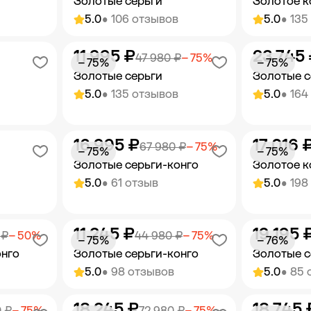
Золотые серьги
Золотое к
5.0
• 106 отзывов
5.0
• 135
11 995 ₽
23 745
орзину
Добавить в корзину
Добав
47 980 ₽
− 75%
− 75%
− 75%
Золотые серьги
Золотые с
5.0
• 135 отзывов
5.0
• 164
16 995 ₽
17 016 
орзину
Добавить в корзину
Добав
67 980 ₽
− 75%
− 75%
− 75%
Золотые серьги-конго
Золотое к
5.0
• 61 отзыв
5.0
• 198
11 245 ₽
19 195 
орзину
Добавить в корзину
Добав
 ₽
− 50%
44 980 ₽
− 75%
− 75%
− 76%
онго
Золотые серьги-конго
Золотые с
5.0
• 98 отзывов
5.0
• 85 
18 245 ₽
18 745 
орзину
Добавить в корзину
Добав
 ₽
− 75%
72 980 ₽
− 75%