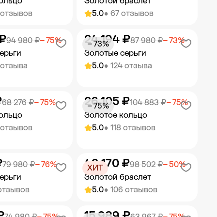
ольцо
Золотой браслет
 отзывов
5.0
• 67 отзывов
 ₽
24 194 ₽
ить в корзину
Добавить в корзину
94 980 ₽
− 75%
87 980 ₽
− 73%
− 73%
ерьги
Золотые серьги
 отзыва
5.0
• 124 отзыва
₽
26 105 ₽
ить в корзину
Добавить в корзину
68 276 ₽
− 75%
104 883 ₽
− 75%
− 75%
ольцо
Золотое кольцо
 отзывов
5.0
• 118 отзывов
₽
49 170 ₽
ить в корзину
Добавить в корзину
79 980 ₽
− 76%
98 502 ₽
− 50%
ХИТ
ерьги
Золотой браслет
отзывов
5.0
• 106 отзывов
₽
15 989 ₽
ить в корзину
Добавить в корзину
74 980 ₽
− 75%
63 967 ₽
− 75%