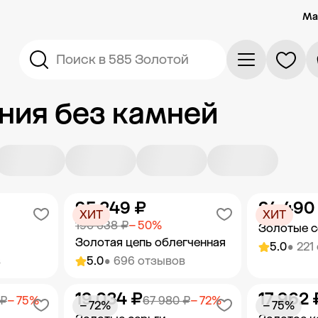
Ма
Поиск в 585 Золотой
ия без камней
95 249 ₽
24 490
ХИТ
ХИТ
190 638 ₽
− 50%
Золотые с
Золотая цепь облегченная
5.0
• 221
в
5.0
• 696 отзывов
19 034 ₽
17 962 
орзину
Добавить в корзину
Добав
 ₽
− 75%
67 980 ₽
− 72%
− 72%
− 75%