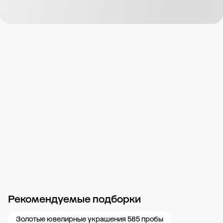
Рекомендуемые подборки
Новости компании
Журнал ЗОЛОТОЙ
Блог
Карьера в 585 Золотой
Золотые ювелирные украшения 585 пробы