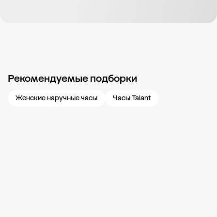
Рекомендуемые подборки
Новости компании
Журнал ЗОЛОТОЙ
Блог
Карьера в 585 Золотой
Женские наручные часы
Часы Talant