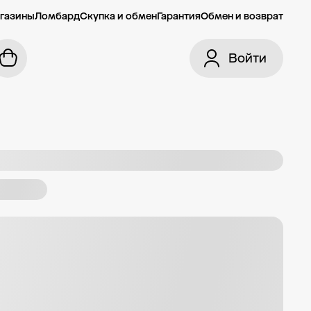
газины
Ломбард
Скупка и обмен
Гарантия
Обмен и возврат
Войти