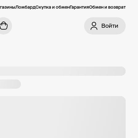
газины
Ломбард
Скупка и обмен
Гарантия
Обмен и возврат
Войти