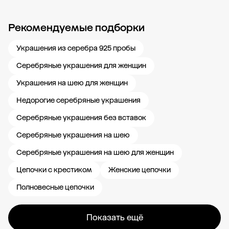
Рекомендуемые подборки
Новости компании
Журнал ЗОЛОТОЙ
Блог
Карьера в 585 Золотой
Украшения из серебра 925 пробы
Серебряные украшения для женщин
Украшения на шею для женщин
Недорогие серебряные украшения
Серебряные украшения без вставок
Серебряные украшения на шею
Серебряные украшения на шею для женщин
Цепочки с крестиком
Женские цепочки
Полновесные цепочки
Показать ещё