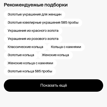
Рекомендуемые подборки
Новости компании
Журнал ЗОЛОТОЙ
Блог
Карьера в 585 Золотой
Золотые украшения для женщин
Золотые ювелирные украшения 585 пробы
Украшения из красного золота
Украшения из розового золота
Классические кольца
Кольца с камнями
Золотые кольца
Женские кольца
Женские кольца с камнями
Золотые кольца 585 пробы
Показать ещё