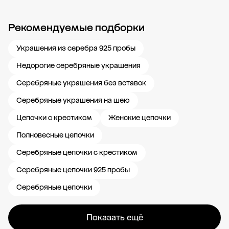
Рекомендуемые подборки
Новости компании
Журнал ЗОЛОТОЙ
Блог
Карьера в 585 Золотой
Украшения из серебра 925 пробы
Недорогие серебряные украшения
Серебряные украшения без вставок
Серебряные украшения на шею
Цепочки с крестиком
Женские цепочки
Полновесные цепочки
Серебряные цепочки с крестиком
Серебряные цепочки 925 пробы
Серебряные цепочки
Показать ещё