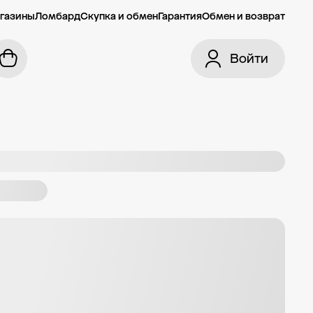
газины
Ломбард
Скупка и обмен
Гарантия
Обмен и возврат
Войти