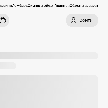
газины
Ломбард
Скупка и обмен
Гарантия
Обмен и возврат
Войти