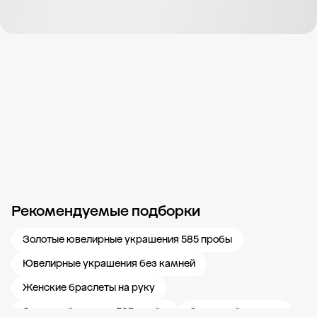
Рекомендуемые подборки
Новости компании
Журнал ЗОЛОТОЙ
Блог
Карьера в 585 Золотой
Золотые ювелирные украшения 585 пробы
Ювелирные украшения без камней
Женские браслеты на руку
Золотые браслеты 585 пробы
Золотые браслеты