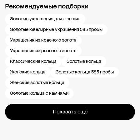
Рекомендуемые подборки
Новости компании
Журнал ЗОЛОТОЙ
Блог
Карьера в 585 Золотой
Золотые украшения для женщин
Золотые ювелирные украшения 585 пробы
Украшения из красного золота
Украшения из розового золота
Классические кольца
Золотые кольца
Женские кольца
Золотые кольца 585 пробы
Женские золотые кольца
Золотые кольца с камнями
Показать ещё