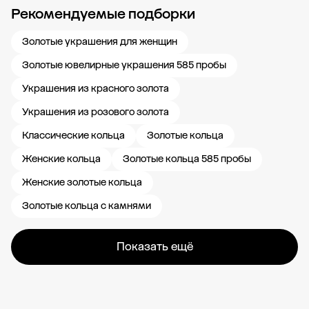
Рекомендуемые подборки
Новости компании
Журнал ЗОЛОТОЙ
Блог
Карьера в 585 Золотой
Золотые украшения для женщин
Золотые ювелирные украшения 585 пробы
Украшения из красного золота
Украшения из розового золота
Классические кольца
Золотые кольца
Женские кольца
Золотые кольца 585 пробы
Женские золотые кольца
Золотые кольца с камнями
Показать ещё