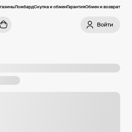
газины
Ломбард
Скупка и обмен
Гарантия
Обмен и возврат
Войти