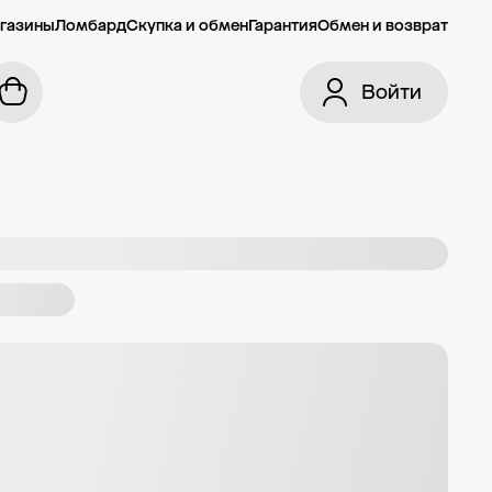
газины
Ломбард
Скупка и обмен
Гарантия
Обмен и возврат
Войти