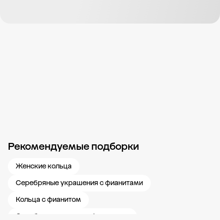
Рекомендуемые подборки
Новости компании
Журнал ЗОЛОТОЙ
Блог
Карьера в 585 Золотой
Женские кольца
Серебряные украшения с фианитами
Кольца с фианитом
Серебряные кольца с фианитами